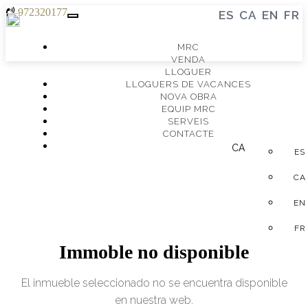
972320177
ES
CA
EN
FR
Toggle
navigation
MRC
VENDA
LLOGUER
LLOGUERS DE VACANCES
NOVA OBRA
EQUIP MRC
SERVEIS
CONTACTE
CA
ES
CA
EN
FR
Immoble no disponible
El inmueble seleccionado no se encuentra disponible
en nuestra web.