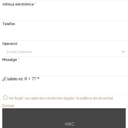
Adreça electrònica *
Telèfon
Operació
Missatge *
¿Cuánto es: 0 + 7? *
He llegit i accepto les condicions legals i la política de privacitat.
Enviar
MRC