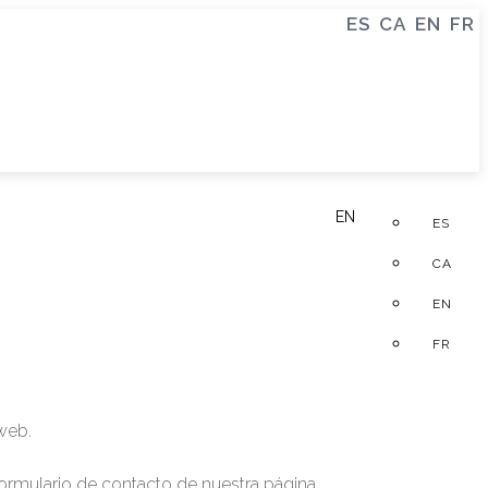
ES
CA
EN
FR
EN
ES
CA
EN
FR
web.
ormulario de contacto de nuestra página.