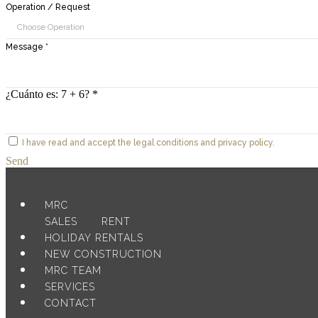
Operation / Request
Message *
¿Cuánto es: 7 + 6? *
I have read and accept the legal conditions and privacy policy.
Send
MRC
SALES
RENT
HOLIDAY RENTALS
NEW CONSTRUCTION
MRC TEAM
SERVICES
CONTACT