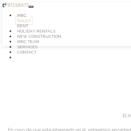
972320177
Toggle
navigation
MRC
SALES
RENT
HOLIDAY RENTALS
NEW CONSTRUCTION
MRC TEAM
SERVICES
CONTACT
El 
En caso de que esté interesado en él, estaremos encantado